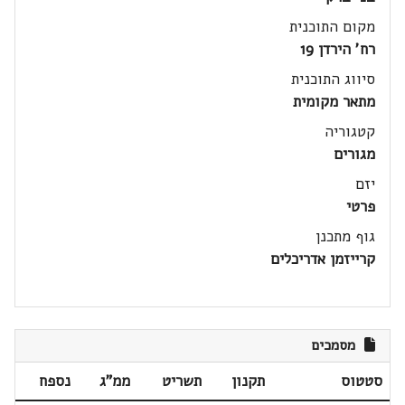
מקום התוכנית
רח' הירדן 19
סיווג התוכנית
מתאר מקומית
קטגוריה
מגורים
יזם
פרטי
גוף מתכנן
קרייזמן אדריכלים
מסמכים
סטטוס
תקנון
תשריט
ממ"ג
נספח