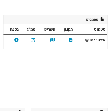
מסמכים
סטטוס
תקנון
תשריט
ממ"ג
נספח
אישור/תוקף