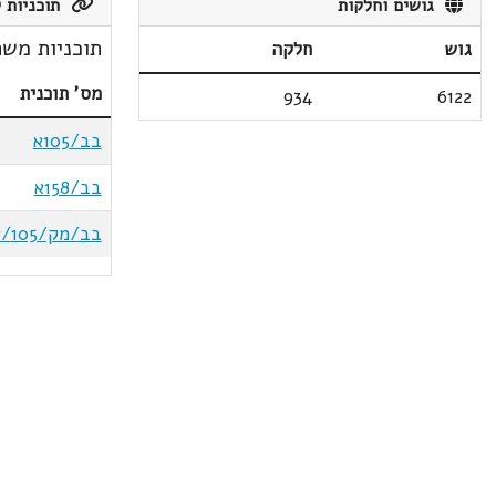
גושים וחלקות
תוכניות ק
תוכניות משת
גוש
חלקה
מס' תוכנית
934
6122
בב/105א
בב/158א
בב/מק/105/אגפים