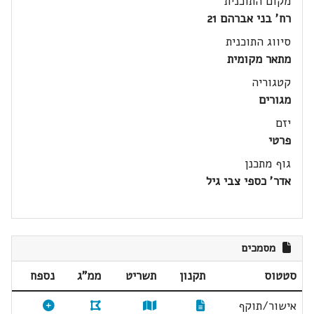
מקום התוכנית
רח' בני אברהם 21
סיווג התוכנית
מתאר מקומית
קטגוריה
מגורים
יזם
פרטי
גוף מתכנן
אדר' כספי צבי גיל
מסמכים
סטטוס
תקנון
תשריט
ממ"ג
נספח
אישור/תוקף