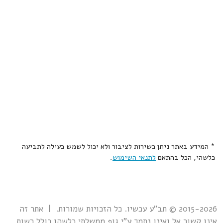
* המידע באתר ניתן כשירות לציבור ולא יכול לשמש כעילה לתביעה
כלשהי, הכל בהתאם
לתנאי השימוש
.
2015-2026 © תב"ע עכשיו. כל הזכויות שמורות. | אתר זה
אינו קשור אל ואינו נתמך ע"י גוף ממשלתי כלשהו כולל רשות