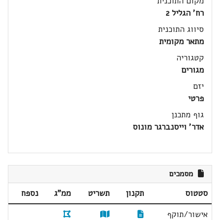
מקום התוכנית
רח' הגליל 2
סיווג התוכנית
מתאר מקומית
קטגוריה
מגורים
יזם
פרטי
גוף מתכנן
אדר' וייסנברגר מונוס
מסמכים
סטטוס
תקנון
תשריט
ממ"ג
נספח
אישור/תוקף