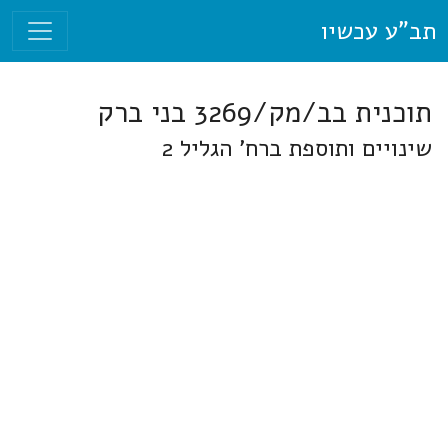
תב"ע עכשיו
תוכנית בב/מק/3269 בני ברק
שינויים ותוספת ברח' הגליל 2