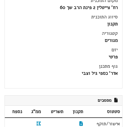
מקום התוכנית
רח' צייטלין 2 פינת הרב שך 60
סיווג התוכנית
תקנון
קטגוריה
מגורים
יזם
פרטי
גוף מתכנן
אדר' כספי גיל וצבי
מסמכים
סטטוס
תקנון
תשריט
ממ"ג
נספח
אישור/תוקף