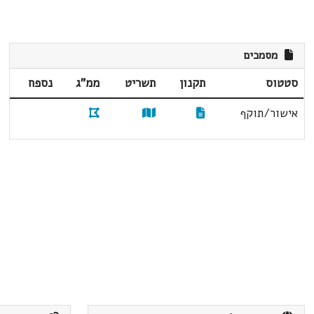
מסמכים
סטטוס
תקנון
תשריט
ממ"ג
נספח
אישור/תוקף