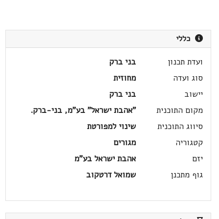
כללי
ועדת תכנון
בני ברק
סוג ועדה
מחוזית
יישוב
בני ברק
מקום התוכנית
"אהבת ישראל" בע"מ, בני-ברק.
סיווג התוכנית
שינוי למפורטת
קטגוריה
מגורים
יזם
אהבת ישראל בע"מ
גוף מתכנן
שמואל דרטקוב