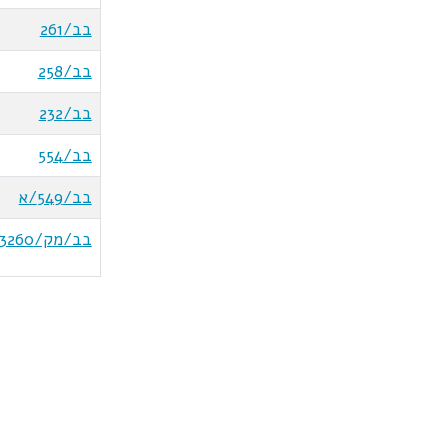
בב/261
בב/258
בב/232
בב/554
בב/549/א
בב/מק/3260