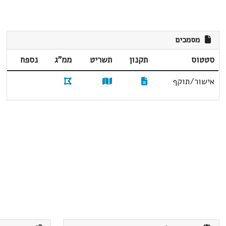
מסמכים
סטטוס
תקנון
תשריט
ממ"ג
נספח
אישור/תוקף