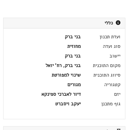
כללי
ועדת תכנון
בני ברק
סוג ועדה
מחוזית
יישוב
בני ברק
מקום התוכנית
בני ברק, רח' יואל
סיווג התוכנית
שינוי למפורטת
קטגוריה
מגורים
יזם
דיור לאברכי ספינקא
גוף מתכנן
יעקב ויסברט