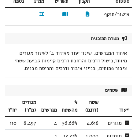
סטטוס
תקנון
תשריט
ממ"ג
נספח
אישור/תוקף
מטרת התוכנית
איחוד המגרשים, שינוי יעוד מאיזור ב' לאיזור מגורים
מיוחד,ביטול דרכים והרחבת דרכים קיימות קביעת שטחי
ציבור פתוחים, בנייני ציבור ודרכים והריסת מבנים.
שטחים
שטח
%
מגורים
ייעוד
(דונם)
מהשטח
מגרשים
(מ"ר)
יח"ד
מגורים
4.618
56.66%
4
8,497
110
מוסדות
1.000
12.27%
1