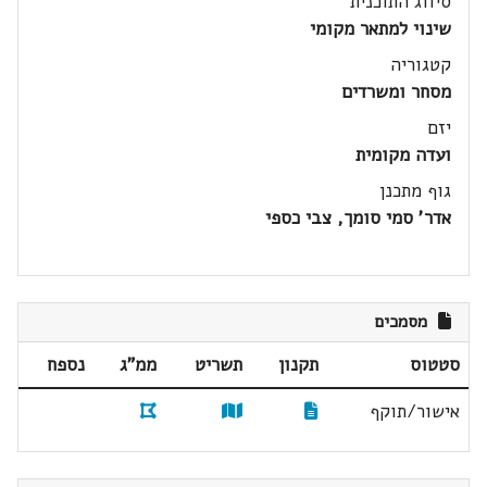
סיווג התוכנית
שינוי למתאר מקומי
קטגוריה
מסחר ומשרדים
יזם
ועדה מקומית
גוף מתכנן
אדר' סמי סומך, צבי כספי
מסמכים
סטטוס
תקנון
תשריט
ממ"ג
נספח
אישור/תוקף