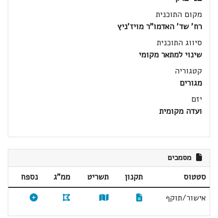
מקום התוכנית
רח' שד' האדמו"ר מויז'ניץ
סיווג התוכנית
שינוי למתאר מקומי
קטגוריה
מגורים
יזם
ועדה מקומית
מסמכים
סטטוס
תקנון
תשריט
ממ"ג
נספח
אישור/תוקף