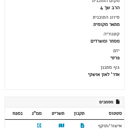
מקום התוכנית
הרב שך 4
סיווג התוכנית
מתאר מקומית
קטגוריה
מסחר ומשרדים
יזם
פרטי
גוף מתכנן
אדר' לאון אושקי
מסמכים
סטטוס
תקנון
תשריט
ממ"ג
נספח
אישור/תוקף