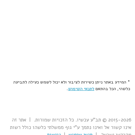
* המידע באתר ניתן כשירות לציבור ולא יכול לשמש כעילה לתביעה
כלשהי, הכל בהתאם
לתנאי השימוש
.
2015-2026 © תב"ע עכשיו. כל הזכויות שמורות. | אתר זה
אינו קשור אל ואינו נתמך ע"י גוף ממשלתי כלשהו כולל רשות
מקרקעי ישראל. |
תנאי שימוש
|
נגישות