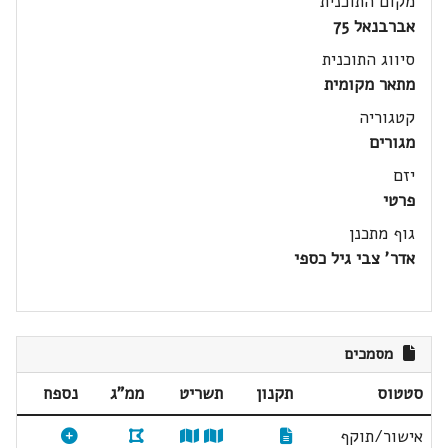
מקום התוכנית
אברבנאל 75
סיווג התוכנית
מתאר מקומית
קטגוריה
מגורים
יזם
פרטי
גוף מתכנן
אדר' צבי גיל כספי
מסמכים
סטטוס
תקנון
תשריט
ממ"ג
נספח
אישור/תוקף