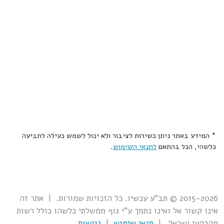
* המידע באתר ניתן כשירות לציבור ולא יכול לשמש כעילה לתביעה
כלשהי, הכל בהתאם
לתנאי השימוש
.
2015-2026 © תב"ע עכשיו. כל הזכויות שמורות. | אתר זה
אינו קשור אל ואינו נתמך ע"י גוף ממשלתי כלשהו כולל רשות
מקרקעי ישראל. |
תנאי שימוש
|
נגישות