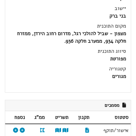
יישוב
בני ברק
מקום התוכנית
מצפון - שביל להולכי רגל, מדרום רחוב הירדן, ממזרח
חלקה 934, ממערב חלקה 936.
סיווג התוכנית
מפורטת
קטגוריה
מגורים
מסמכים
סטטוס
תקנון
תשריט
ממ"ג
נספח
אישור/תוקף