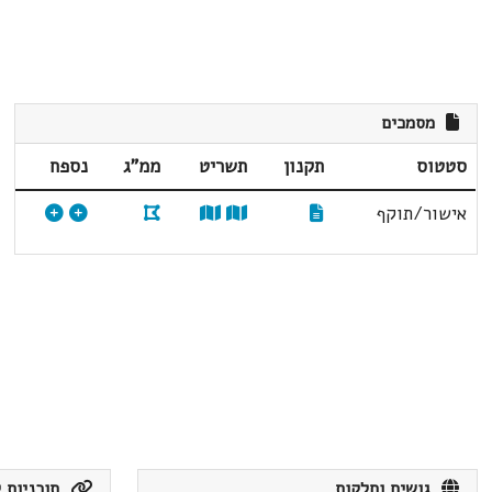
מסמכים
סטטוס
תקנון
תשריט
ממ"ג
נספח
אישור/תוקף
גושים וחלקות
תוכניות ק