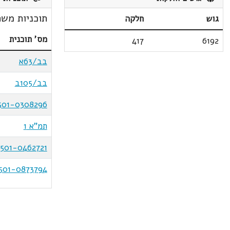
תוכניות משת
גוש
חלקה
מס' תוכנית
417
6192
בב/63א
בב/105ב
501-0308296
תמ"א 1
501-0462721
501-0873794