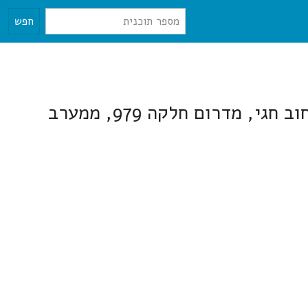
חפש
שינויים ותוספות בבניין חדש בהיתר ברח' הושע 18 במצפון רחוב הושע, ממזרח רחוב חגי, מדרום חלקה 979, ממערב