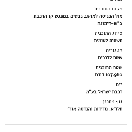
מקום התוכנית
מול הכניסה למושב נבטים במפגש קו הרכבת
ב"ש-דימונה
סיווג התוכנית
תשתית לאומית
קטגוריה
שטח לדרכים
שטח התוכנית
107.960 דונם
יזם
רכבת ישראל בע"מ
גוף מתכנן
חלו"א, מדידות והנדסה אזר'