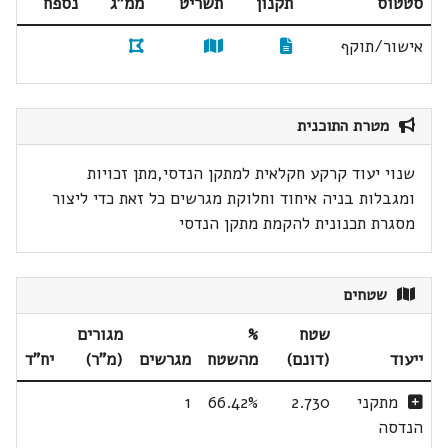
סטטוס
תקנון
תשריט
ממ"ג
נספח
אישור/תוקף
מטרת התוכנית
שנוי יעוד קרקע חקלאית למתקן הנדסי,מתן זכויות
ומגבלות בניה איחוד וחלוקת מגרשים כל זאת כדי ליצור
מסגרת תכנונית להקמת מתקן הנדסי
שטחים
שטח
%
מגורים
ייעוד
(דונם)
מהשטח
מגרשים
(מ"ר)
יח"ד
מתקני
2.730
66.42%
1
הנדסה