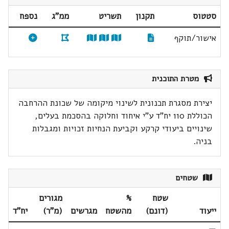
סטטוס
תקנון
תשריט
ממ"ג
נספח
אישור/תוקף
מטרת התוכנית
יצירת מסגרת תכנונית לשינוי מיקומה של שכונת ההרחבה
הכוללת 110 יח"ד ע"י איחוד וחלוקה בהסכמת בעלים,
שינויים ביעודי קרקע וקביעת הנחיות זכויות ומגבלות
בניה.
שטחים
שטח
%
מגורים
ייעוד
(דונם)
מהשטח
מגרשים
(מ"ר)
יח"ד