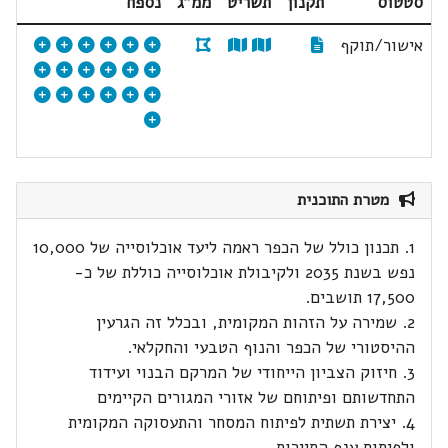
סטטוס
תקנון
תשריט
ממ"ג
נספח
אישור/תוקף
מטרת התוכנית
1. תכנון כולל של הכפר ראמה ליעד אוכלוסייה של 10,000
נפש בשנת 2035 ולקיבולת אוכלוסייה כוללת של כ-
17,500 תושבים.
2. שמירה על הזהות המקומית, ובכלל זה הגרעין
ההיסטורי של הכפר והנוף הטבעי והחקלאי.
3. חיזוק הצביון הייחודי של המרקם הבנוי ועידוד
התחדשותם ופיתוחם של אזורי המגורים הקיימים
4. יצירת תשתית לפיתוח המסחר והתעסוקה המקומית
ולפיתוח ענף התיירות.