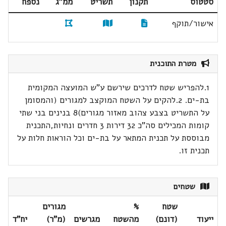
סטטוס
תקנון
תשריט
ממ"ג
נספח
אישור/תוקף
מטרת התוכנית
1.להפריש שטח לדרכים שירשם ע"ש המועצה המקומית
בת-ים. 2.להקים על השטח המוקצב למגורים (והמסומן
על התשריט בצבע צהוב מאזור מגורים)8 בנינים בני שתי
קומות המכילים סה"כ 32 דירות 3 חדרים ונחיות,התכנית
מבוססת על תכנית המתאר על בת-ים וכל הוראות חלות על
תכנית זו.
שטחים
שטח
%
מגורים
ייעוד
(דונם)
מהשטח
מגרשים
(מ"ר)
יח"ד