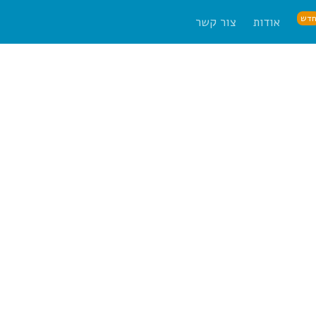
דש
אודות
צור קשר