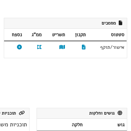
מסמכים
סטטוס
תקנון
תשריט
ממ"ג
נספח
אישור/תוקף
גושים וחלקות
תוכניות ק
תוכניות משת
גוש
חלקה