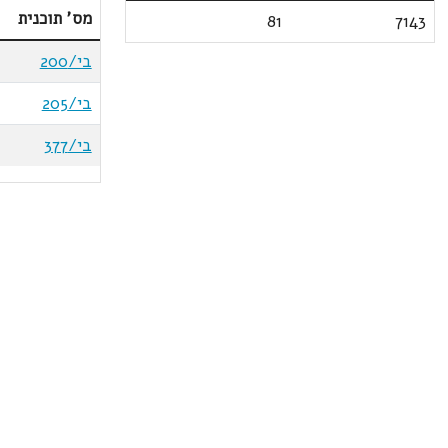
מס' תוכנית
81
7143
בי/200
בי/205
בי/377