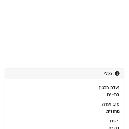
כללי
ועדת תכנון
בת-ים
סוג ועדה
מחוזית
יישוב
בת ים