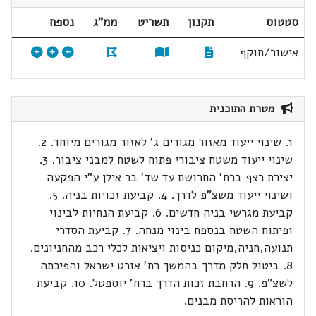
סטטוס
תקנון
תשריט
ממ"ג
נספח
אישור/תוקף
מטרת התוכנית
1. שינוי ייעוד מאזור מגורים ג' לאזור מגורים מיוחד. 2.
שינוי ייעוד משטח ציבורי פתוח לשטח למבני ציבור. 3.
יצירת רצף ברח' החרושת עד שד' בר אילן ע"י הפקעה
ושינוי ייעוד משצ"פ לדרך. 4. קביעת זכויות בניה. 5.
קביעת מגרשי בניה חדשים. 6. קביעת הנחיות לבינוי
ופיתוח השטח בנספח בינוי מנחה. 7. קביעת הסדרי
תנועה,חניה,מיקום כניסות ויציאות לכלי רכב מהחניונים.
8. ביטול חלק מדרך בהמשך רח' אורט ישראל והפיכתה
לשצ"פ. 9. הרחבת זכות הדרך ברח' יוספטל. 10. קביעת
הוראות להריסת מבנים.