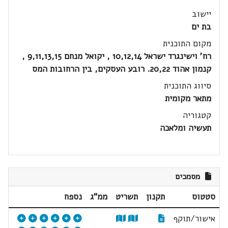
יישוב
בת ים
מקום התוכנית
רח' וישינגרד ישראל 10,12,14 , יקואל מנחם 9,11,13,15 ,
קנמון אהוד 20,22. רובע העסקים, בין הרחובות המס
סיווג התוכנית
מתאר מקומית
קטגוריה
תעשיה ומלאכה
מסמכים
סטטוס
תקנון
תשריט
ממ"ג
נספח
אישור/תוקף