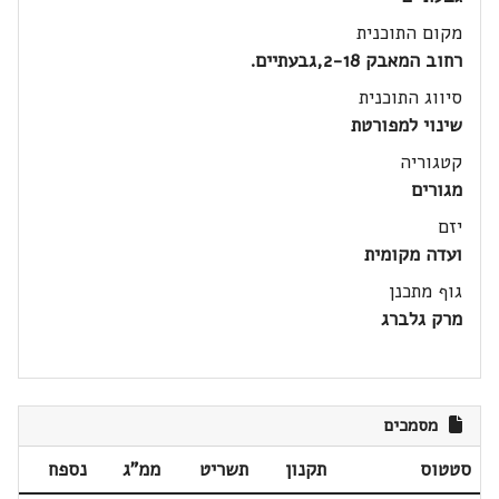
מקום התוכנית
רחוב המאבק 2-18,גבעתיים.
סיווג התוכנית
שינוי למפורטת
קטגוריה
מגורים
יזם
ועדה מקומית
גוף מתכנן
מרק גלברג
מסמכים
סטטוס
תקנון
תשריט
ממ"ג
נספח