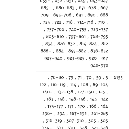
655-
,
652
,
651
,
649
,
643-647
685-
,
680-683
,
671-678
,
667
709
,
695-706
,
691
,
690
,
688
,
723
,
722
,
718
,
714-716
,
710
,
,
757-766
,
740-755
,
729-737
,
803-810
,
797-801
,
768-795
,
834
,
826-832
,
814-824
,
812
886-
,
884
,
855-882
,
836-852
,
927-940
,
923-925
,
920
,
917
942-972
,
76-80
,
73
,
71
,
70
,
59
,
3
6155
122
,
116-119
,
114
,
108
,
89-104
140-
,
132-138
,
127-130
,
123
,
,
163
,
158
,
148-156
,
143
,
142
,
175-177
,
171
,
170
,
166
,
164
296-
,
294
,
287-292
,
261-285
,
316-319
,
307-310
,
305
,
303
334-
,
331
,
330
,
328
,
321-326