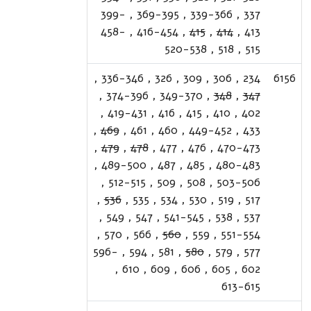
399-
,
369-395
,
339-366
,
337
458-
,
416-454
,
415
,
414
,
413
520-538
,
518
,
515
,
336-346
,
326
,
309
,
306
,
234
6156
,
374-396
,
349-370
,
348
,
347
,
419-431
,
416
,
415
,
410
,
402
,
469
,
461
,
460
,
449-452
,
433
,
479
,
478
,
477
,
476
,
470-473
,
489-500
,
487
,
485
,
480-483
,
512-515
,
509
,
508
,
503-506
,
536
,
535
,
534
,
530
,
519
,
517
,
549
,
547
,
541-545
,
538
,
537
,
570
,
566
,
560
,
559
,
551-554
596-
,
594
,
581
,
580
,
579
,
577
,
610
,
609
,
606
,
605
,
602
613-615