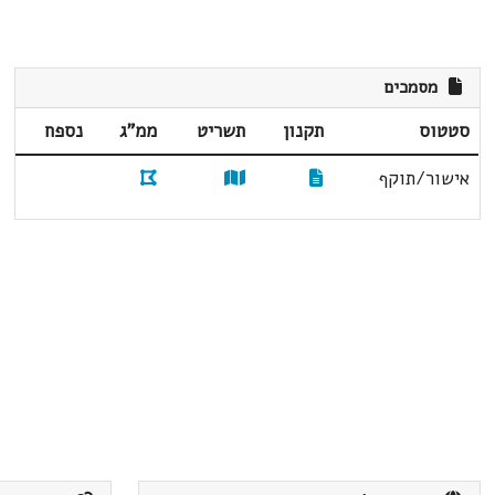
מסמכים
סטטוס
תקנון
תשריט
ממ"ג
נספח
אישור/תוקף