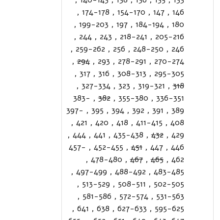
,
174-178
,
154-170
,
147
,
146
,
199-203
,
197
,
184-194
,
180
,
244
,
243
,
218-241
,
205-216
,
259-262
,
256
,
248-250
,
246
,
294
,
293
,
278-291
,
270-274
,
317
,
316
,
308-313
,
295-305
,
327-334
,
323
,
319-321
,
318
383-
,
382
,
355-380
,
336-351
397-
,
395
,
394
,
392
,
391
,
389
,
421
,
420
,
418
,
411-415
,
408
,
444
,
441
,
435-438
,
432
,
429
457-
,
452-455
,
451
,
447
,
446
,
478-480
,
467
,
465
,
462
,
497-499
,
488-492
,
483-485
,
513-529
,
508-511
,
502-505
,
581-586
,
572-574
,
531-563
,
641
,
638
,
627-633
,
595-625