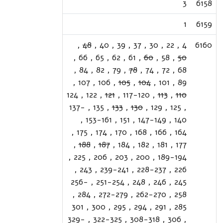
3
6158
1
6159
,
48
,
40
,
39
,
37
,
30
,
22
,
4
6160
,
66
,
65
,
62
,
61
,
60
,
58
,
50
,
84
,
82
,
79
,
78
,
74
,
72
,
68
,
107
,
106
,
105
,
104
,
101
,
89
124
,
122
,
121
,
117-120
,
113
,
110
137-
,
135
,
133
,
130
,
129
,
125
,
,
153-161
,
151
,
147-149
,
140
,
175
,
174
,
170
,
168
,
166
,
164
,
188
,
187
,
184
,
182
,
181
,
177
,
225
,
206
,
203
,
200
,
189-194
,
243
,
239-241
,
228-237
,
226
256-
,
251-254
,
248
,
246
,
245
,
284
,
272-279
,
262-270
,
258
301
,
300
,
295
,
294
,
291
,
285
329-
,
322-325
,
308-318
,
306
,