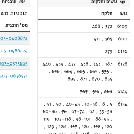
גושים וחלקות
תוכניות ק
תוכניות משנ
גוש
חלקה
מס' תוכנית
468
,
372
6109
503-0408872
411
,
365
6110
503-0986224
273
6126
503-0573865
440
,
439
,
437
,
436
,
343
,
187
6128
,
828
,
664
,
663
,
661
,
533
,
503-0636571
895
,
871
,
870
,
855
707
,
516
,
488
6144
,
51
,
50
,
40-45
,
10-38
,
6
,
5
6154
80-86
,
76
,
67-74
,
62
,
53-58
,
119
,
102-118
,
96-101
,
88-95
,
,
129
,
128
,
127
,
126
,
122
,
120
,
140-143
,
138
,
136
,
135
,
133