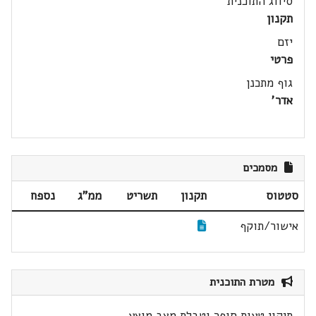
סיווג התוכנית
תקנון
יזם
פרטי
גוף מתכנן
אדר'
מסמכים
סטטוס
תקנון
תשריט
ממ"ג
נספח
אישור/תוקף
מטרת התוכנית
תיקון טעות סופר וטבלת מצב מוצע .