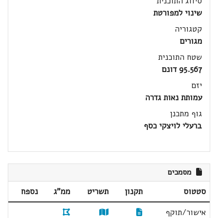
סיווג התוכנית
שינוי למפורטת
קטגוריה
מגורים
שטח התוכנית
95.567 דונם
יזם
עמותת נאות גדרה
גוף מתכנן
ברעלי לויצקי כסף
מסמכים
סטטוס
תקנון
תשריט
ממ"ג
נספח
אישור/תוקף