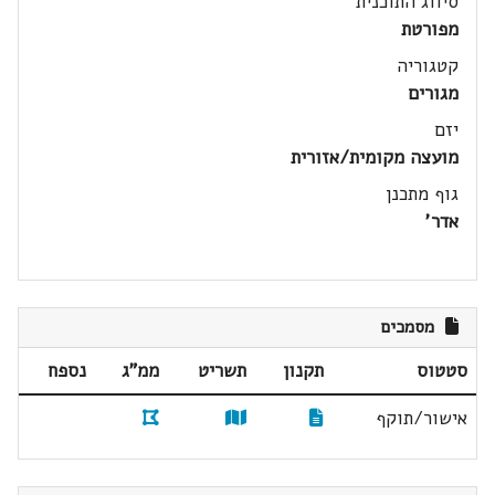
סיווג התוכנית
מפורטת
קטגוריה
מגורים
יזם
מועצה מקומית/אזורית
גוף מתכנן
אדר'
מסמכים
סטטוס
תקנון
תשריט
ממ"ג
נספח
אישור/תוקף