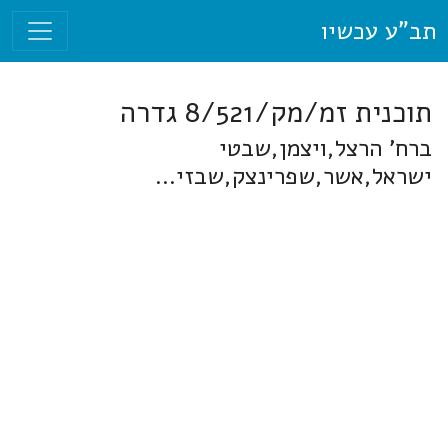
תב"ע עכשיו
תוכנית זמ/מק/8/521 גדרה
ברח' הרצל,ויצמן,שבטי
ישראל,אשר,שפרינצק,שבזי...