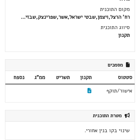
מקום התוכנית
רח' הרצל,ויצמן,שבטי ישראל,אשר,שפרינצק,שבזי...
סיווג התוכנית
תקנון
מסמכים
סטטוס
תקנון
תשריט
ממ"ג
נספח
אישור/תוקף
מטרת התוכנית
שינוי בקו בנין אחורי.