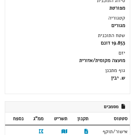
סיווג התוכנית
מפורטת
קטגוריה
מגורים
שטח התוכנית
19.853 דונם
יזם
מועצה מקומית/אזורית
גוף מתכנן
ש. יבין
מסמכים
סטטוס
תקנון
תשריט
ממ"ג
נספח
אישור/תוקף