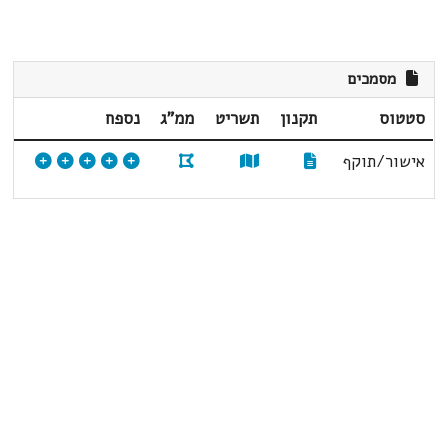
מסמכים
סטטוס
תקנון
תשריט
ממ"ג
נספח
אישור/תוקף