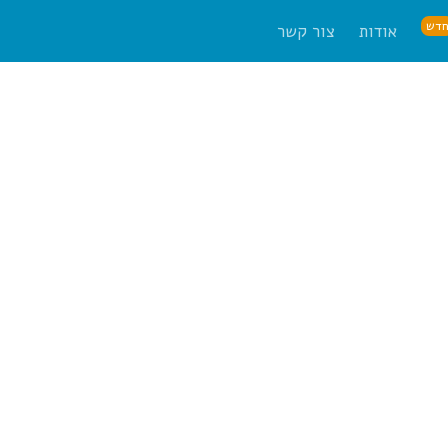
דש
אודות
צור קשר