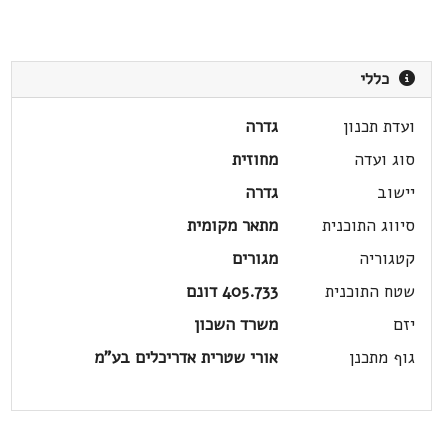
כללי
ועדת תכנון
גדרה
סוג ועדה
מחוזית
יישוב
גדרה
סיווג התוכנית
מתאר מקומית
קטגוריה
מגורים
שטח התוכנית
405.733 דונם
יזם
משרד השכון
גוף מתכנן
אורי שטרית אדריכלים בע"מ