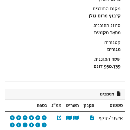
מקום התוכנית
קיבוץ מרום גולן
סיווג התוכנית
מתאר מקומית
קטגוריה
מגורים
שטח התוכנית
950.739 דונם
מסמכים
סטטוס
תקנון
תשריט
ממ"ג
נספח
אישור/תוקף