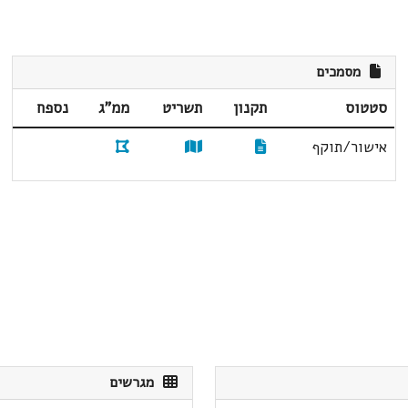
מסמכים
סטטוס
תקנון
תשריט
ממ"ג
נספח
אישור/תוקף
מגרשים