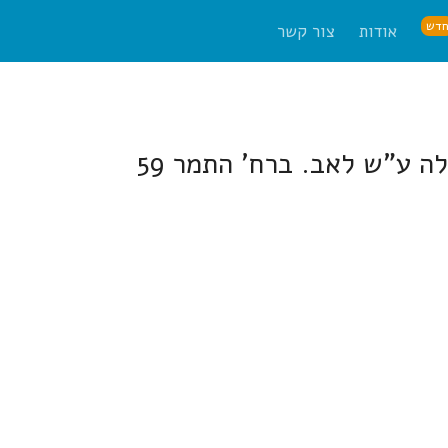
דש
אודות
צור קשר
ה ע"ש לאב. ברח' התמר 59