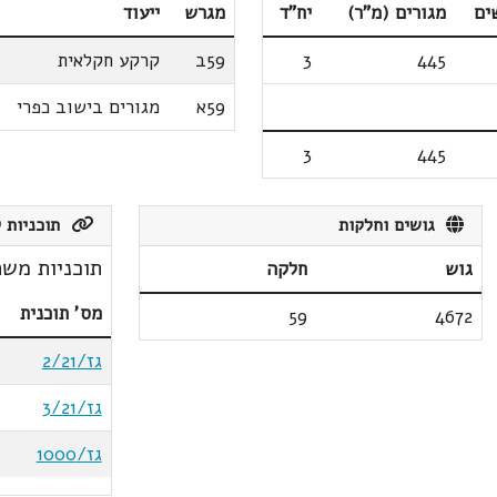
ים
מגורים (מ"ר)
יח"ד
מגרש
ייעוד
445
3
59ב
קרקע חקלאית
59א
מגורים בישוב כפרי
3
445
גושים וחלקות
תוכניות ק
תוכניות משת
גוש
חלקה
מס' תוכנית
59
4672
גז/2/21
גז/3/21
גז/1000