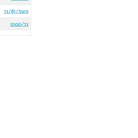
משמ/81/גז
גז/1000