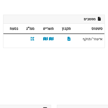
מסמכים
סטטוס
תקנון
תשריט
ממ"ג
נספח
אישור/תוקף