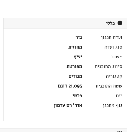
כללי
ועדת תכנון
גזר
סוג ועדה
מחוזית
יישוב
יציץ
סיווג התוכנית
מפורטת
קטגוריה
מגורים
שטח התוכנית
21.093 דונם
יזם
פרטי
גוף מתכנן
אדר' רם ערמון