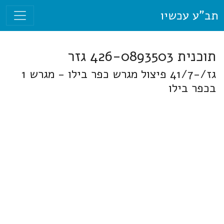
תב"ע עכשיו
תוכנית 426-0893503 גזר
גז/-41/7 פיצול מגרש כפר בילו - מגרש 1
בכפר בילו