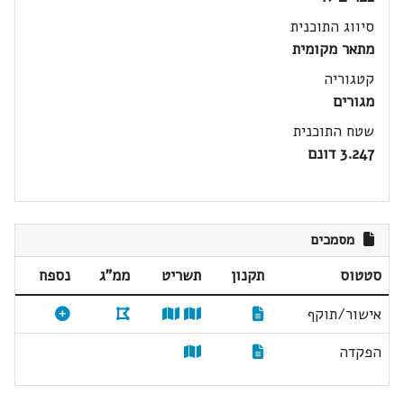
סיווג התוכנית
מתאר מקומית
קטגוריה
מגורים
שטח התוכנית
3.247 דונם
מסמכים
סטטוס
תקנון
תשריט
ממ"ג
נספח
אישור/תוקף
הפקדה