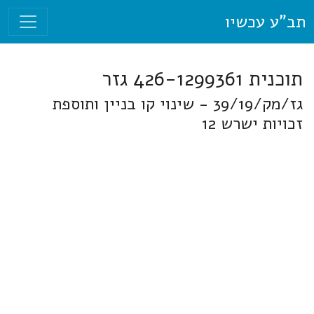
תב"ע עכשיו
תוכנית 426-1299361 גזר
גז/מק/39/19 - שינוי קו בניין ותוספת
זכויות ישרש 12