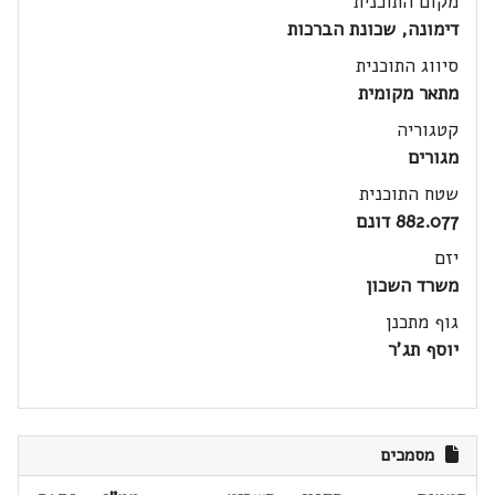
מקום התוכנית
דימונה, שכונת הברכות
סיווג התוכנית
מתאר מקומית
קטגוריה
מגורים
שטח התוכנית
882.077 דונם
יזם
משרד השכון
גוף מתכנן
יוסף תג'ר
מסמכים