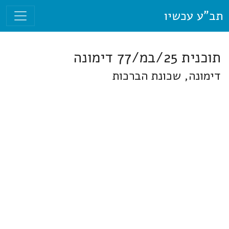
תב"ע עכשיו
תוכנית 25/במ/77 דימונה
דימונה, שכונת הברכות