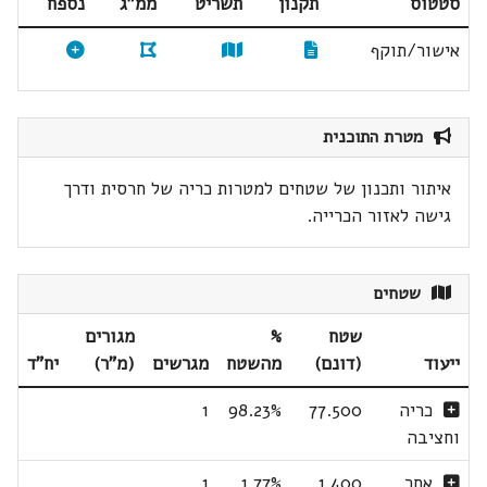
סטטוס
תקנון
תשריט
ממ"ג
נספח
אישור/תוקף
מטרת התוכנית
איתור ותכנון של שטחים למטרות כריה של חרסית ודרך
גישה לאזור הכרייה.
שטחים
שטח
%
מגורים
ייעוד
(דונם)
מהשטח
מגרשים
(מ"ר)
יח"ד
כריה
77.500
98.23%
1
וחציבה
אחר
1.400
1.77%
1