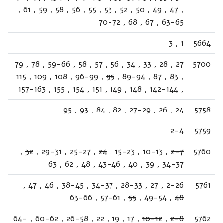
,
61
,
59
,
58
,
56
,
55
,
53
,
52
,
50
,
49
,
47
,
70-72
,
68
,
67
,
63-65
3
,
1
5664
79
,
78
,
59-66
,
58
,
57
,
56
,
34
,
33
,
28
,
27
5700
115
,
109
,
108
,
96-99
,
95
,
89-94
,
87
,
83
,
157-163
,
155
,
154
,
151
,
149
,
148
,
142-144
,
95
,
93
,
84
,
82
,
27-29
,
26
,
24
5758
2-4
5759
,
32
,
29-31
,
25-27
,
24
,
15-23
,
10-13
,
2-7
5760
63
,
62
,
48
,
43-46
,
40
,
39
,
34-37
,
47
,
46
,
38-45
,
34-37
,
28-33
,
27
,
2-26
5761
63-66
,
57-61
,
55
,
49-54
,
48
64-
,
60-62
,
26-58
,
22
,
19
,
17
,
10-12
,
2-8
5762