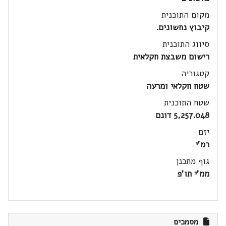
מקום התוכנית
קיבוץ נחשונים.
סיווג התוכנית
רישום משבצת חקלאית
קטגוריה
שטח חקלאי ומרעה
שטח התוכנית
5,257.048 דונם
יזם
רמ'י
גוף מתכנן
ממ'י תו'פ
מסמכים