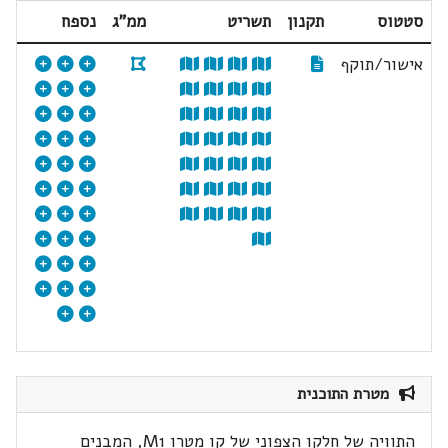
סטטוס
תקנון
תשריט
ממ"ג
נספח
אישור/תוקף
מטרת התוכנית
התוויה של חלקו הצפוני של קו מטרו M1, המבנים