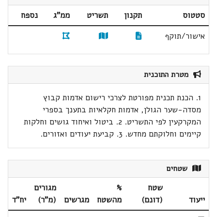
סטטוס
תקנון
תשריט
ממ"ג
נספח
אישור/תוקף
מטרת התוכנית
1. הכנת תכנית מפורטת לצרכי רישום אדמות קבוץ
מסדה-שער הגולן, אדמות חקלאיות בתענך בספרי
המקרקעין לפי התשריט. 2. ביטול ואיחוד גושים וחלקות
קיימים וחלוקתם מחדש. 3. קביעת יעודים ואזורים.
שטחים
שטח
%
מגורים
ייעוד
(דונם)
מהשטח
מגרשים
(מ"ר)
יח"ד