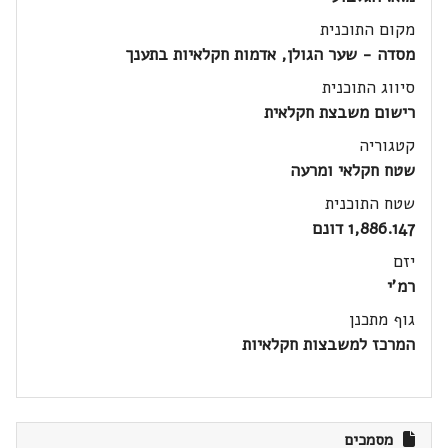
מקום התוכנית
מסדה - שער הגולן, אדמות חקלאיות בתענך
סיווג התוכנית
רישום משבצת חקלאית
קטגוריה
שטח חקלאי ומרעה
שטח התוכנית
1,886.147 דונם
יזם
רמ'י
גוף מתכנן
המרכז למשבצות חקלאיות
מסמכים