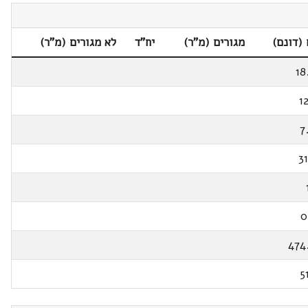
(דונם)
מגורים (מ"ר)
יח"ד
לא מגורים (מ"ר)
18
1
7
31
0
474
5