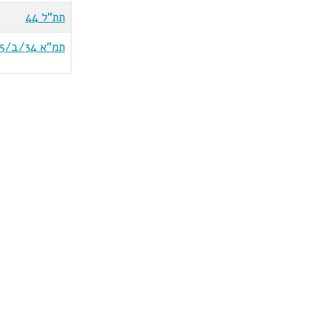
תת"ל 44
תמ"א 34/ב/5