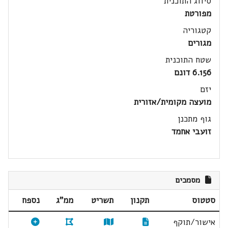
סיווג התוכנית
מפורטת
קטגוריה
מגורים
שטח התוכנית
6.156 דונם
יזם
מועצה מקומית/אזורית
גוף מתכנן
זועבי אחמד
מסמכים
סטטוס
תקנון
תשריט
ממ"ג
נספח
אישור/תוקף