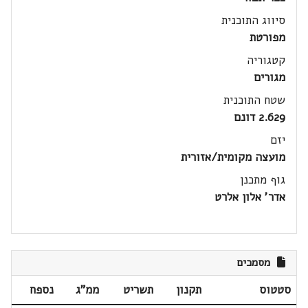
סיווג התוכנית
מפורטת
קטגוריה
מגורים
שטח התוכנית
2.629 דונם
יזם
מועצה מקומית/אזורית
גוף מתכנן
אדר' אלון אלרט
מסמכים
סטטוס
תקנון
תשריט
ממ"ג
נספח