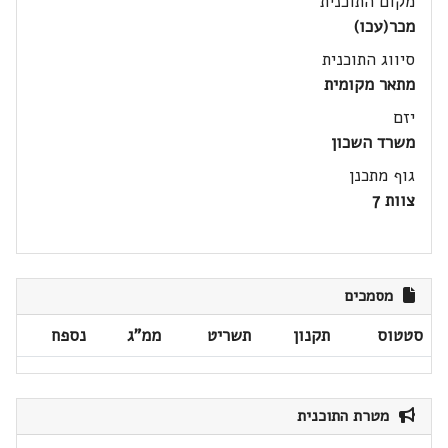
מקום התוכנית
מכר(עכו)
סיווג התוכנית
מתאר מקומית
יזם
משרד השכון
גוף מתכנן
צוות 7
מסמכים
סטטוס
תקנון
תשריט
ממ"ג
נספח
מטרת התוכנית