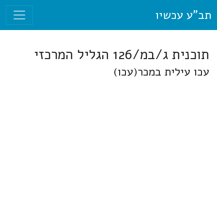
תב"ע עכשיו
תוכנית ג/במ/126 הגליל המרכזי
עכו עילית במכר(עכו)