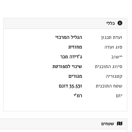
כללי
ועדת תכנון
הגליל המרכזי
סוג ועדה
מחוזית
יישוב
ג'דידה מכר
סיווג התוכנית
שינוי למפורטת
קטגוריה
מגורים
שטח התוכנית
35.531 דונם
יזם
רמ'י
שטחים