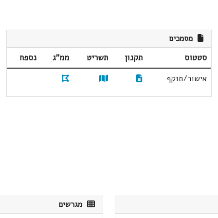
מסמכים
סטטוס
תקנון
תשריט
ממ"ג
נספח
אישור/תוקף
מגרשים