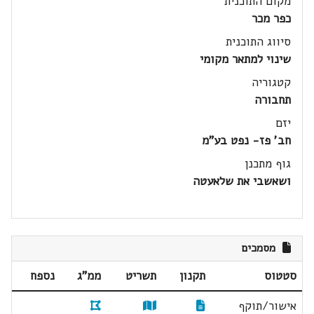
מקום התוכנית
כפר מכר
סיווג התוכנית
שינוי למתאר מקומי
קטגוריה
תחבורה
יזם
חב' פז- נפט בע"מ
גוף מתכנן
ושאשבי את שלאעטה
מסמכים
סטטוס
תקנון
תשריט
ממ"ג
נספח
אישור/תוקף