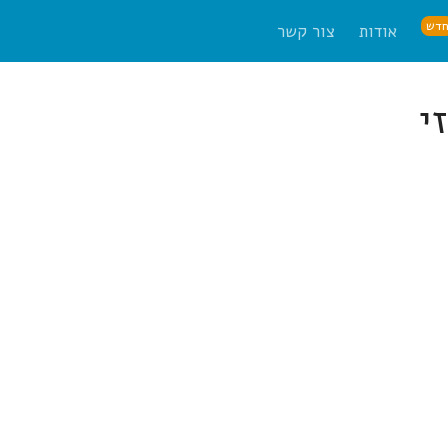
דש
אודות
צור קשר