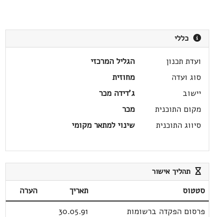
כללי
ועדת תכנון
הגליל המרכזי
סוג ועדה
מחוזית
יישוב
ג'דידה מכר
מקום התוכנית
מכר
סיווג התוכנית
שינוי למתאר מקומי
תהליך אישור
סטטוס
תאריך
הערה
פרסום הפקדה ברשומות
30.05.91