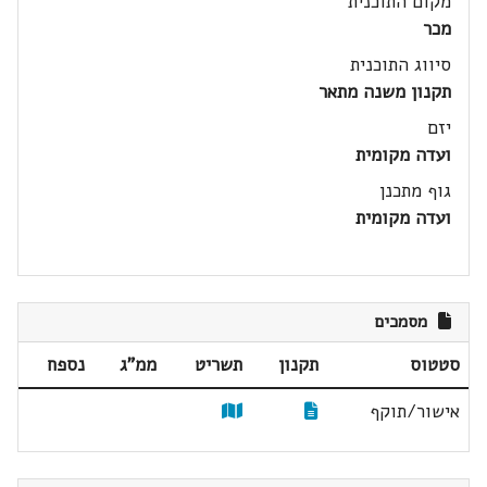
מקום התוכנית
מכר
סיווג התוכנית
תקנון משנה מתאר
יזם
ועדה מקומית
גוף מתכנן
ועדה מקומית
מסמכים
סטטוס
תקנון
תשריט
ממ"ג
נספח
אישור/תוקף