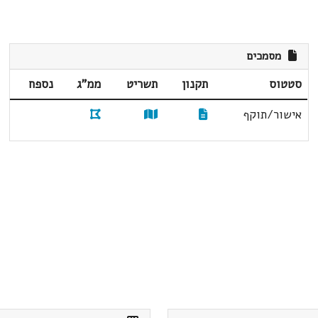
מסמכים
סטטוס
תקנון
תשריט
ממ"ג
נספח
אישור/תוקף