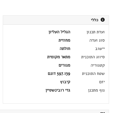
כללי
ועדת תכנון
הגליל העליון
סוג ועדה
מחוזית
יישוב
חולתה
סיווג התוכנית
מתאר מקומית
קטגוריה
מגורים
שטח התוכנית
597.139 דונם
יזם
קיבוץ
גוף מתכנן
גדי רובינשטיין