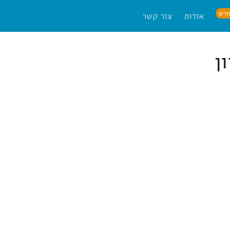
דש
אודות
צור קשר